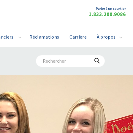
Parler à un courtier
1.833.200.9086
anciers
Réclamations
Carrière
À propos
Lancer
la
recherche