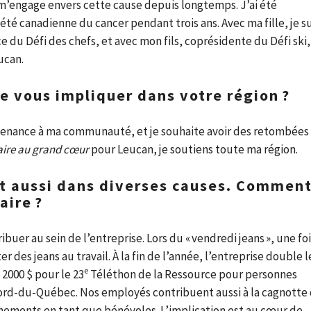
m’engage envers cette cause depuis longtemps. J’ai été
iété canadienne du cancer pendant trois ans. Avec ma fille, je s
u Défi des chefs, et avec mon fils, coprésidente du Défi ski,
ucan.
 vous impliquer dans votre région ?
rtenance à ma communauté, et je souhaite avoir des retombées
aire au grand cœur
pour Leucan, je soutiens toute ma région.
t aussi dans diverses causes. Commen
aire ?
ibuer au sein de l’entreprise. Lors du « vendredi jeans », une fo
r des jeans au travail. À la fin de l’année, l’entreprise double l
e
2000 $ pour le 23
Téléthon de la Ressource pour personnes
ord-du-Québec. Nos employés contribuent aussi à la cagnotte
nements en tant que bénévoles. L’implication est au cœur de