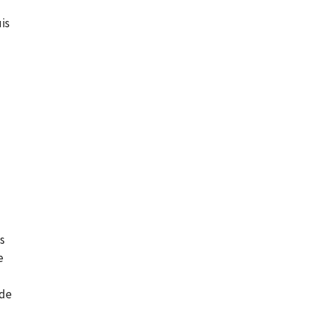
uis
t
is
e
 de