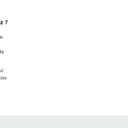
z ?
e.
 de
ui
stes