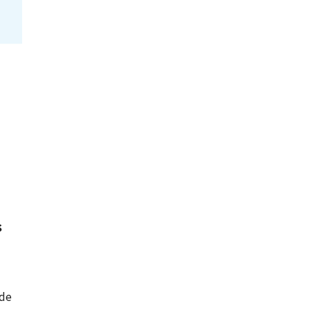
s
 de