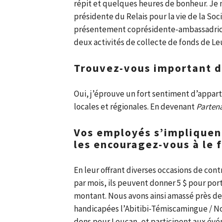
répit et quelques heures de bonheur. Je 
présidente du Relais pour la vie de la Soc
présentement coprésidente-ambassadrice d
deux activités de collecte de fonds de Le
Trouvez-vous important de
Oui, j’éprouve un fort sentiment d’appa
locales et régionales. En devenant
Parten
Vos employés s’impliquen
les encouragez-vous à le f
En leur offrant diverses occasions de contr
par mois, ils peuvent donner 5 $ pour porte
montant. Nous avons ainsi amassé près de 
handicapées l’Abitibi-Témiscamingue / N
dons pour Leucan, et participent aux évé