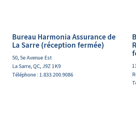
Bureau Harmonia Assurance de
B
La Sarre (réception fermée)
R
f
50, 5e Avenue Est
1
La Sarre, QC, J9Z 1K9
R
Téléphone :
1.833.200.9086
T