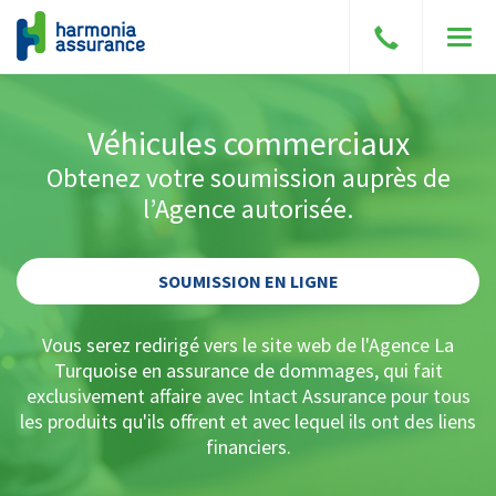
Parler
Men
à
un
courtier
Véhicules commerciaux
Obtenez votre soumission auprès de
l’Agence autorisée.
SOUMISSION EN LIGNE
Vous serez redirigé vers le site web de l'Agence La
Turquoise en assurance de dommages, qui fait
exclusivement affaire avec Intact Assurance pour tous
les produits qu'ils offrent et avec lequel ils ont des liens
financiers.