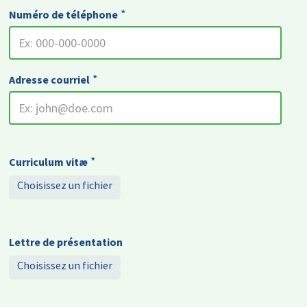
*
Numéro de téléphone
*
Adresse courriel
*
Curriculum vitæ
Choisissez un fichier
1
seul
Lettre de présentation
fichier.
Choisissez un fichier
Limité
à
1