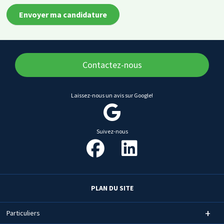
2
seul
Mo.
fichier.
Types
Limité
autorisés
à
:
2
Contactez-nous
pdf
Mo.
doc
Types
Laissez-nous un avis sur Google!
docx.
autorisés
:
pdf
Suivez-nous
doc
docx.
PLAN DU SITE
Particuliers