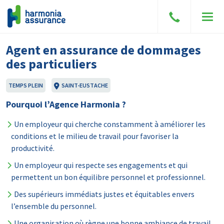
Parler
Men
à
un
Agent en assurance de dommages
courtier
des particuliers
TEMPS PLEIN
SAINT-EUSTACHE
Pourquoi l’Agence Harmonia ?
Un employeur qui cherche constamment à améliorer les
conditions et le milieu de travail pour favoriser la
productivité.
Un employeur qui respecte ses engagements et qui
permettent un bon équilibre personnel et professionnel.
Des supérieurs immédiats justes et équitables envers
l’ensemble du personnel.
Une organisation où règne une bonne ambiance de travail.