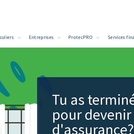
culiers
Entreprises
ProtecPRO
Services fin
Tu as termin
pour devenir 
d'assurance?