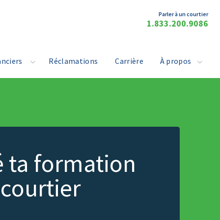
Parler à un courtier
1.833.200.9086
anciers
Réclamations
Carrière
À propos
é ta formation
courtier