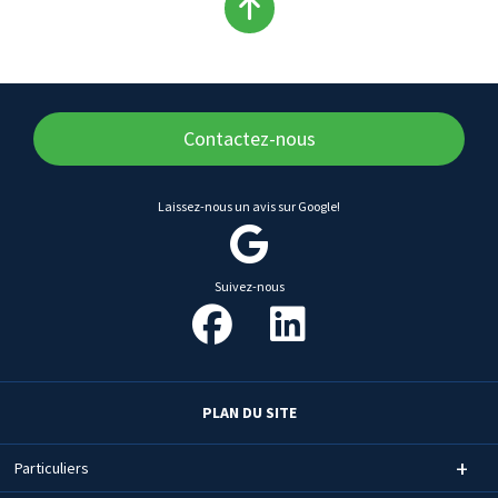
Remonter
en
haut
Contactez-nous
du
Laissez-nous un avis sur Google!
contenu
Suivez-nous
PLAN DU SITE
Particuliers