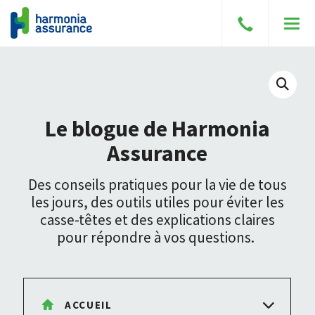
Parler
Men
à
un
courtier
Affich
le
Le blogue de Harmonia
cham
Assurance
de
reche
Des conseils pratiques pour la vie de tous
les jours, des outils utiles pour éviter les
casse-têtes et des explications claires
pour répondre à vos questions.
ACCUEIL