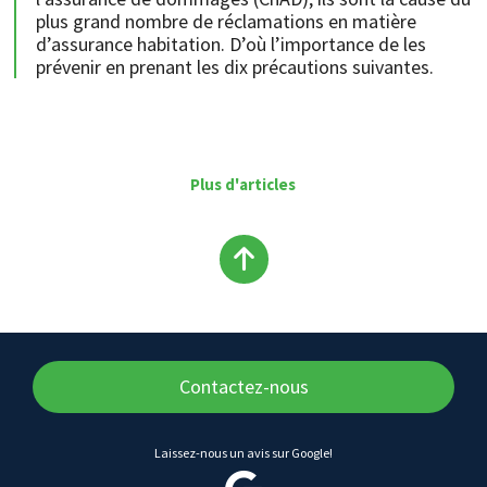
plus grand nombre de réclamations en matière
d’assurance habitation. D’où l’importance de les
prévenir en prenant les dix précautions suivantes.
Plus d'articles
Remonter
en
haut
Contactez-nous
du
Laissez-nous un avis sur Google!
contenu